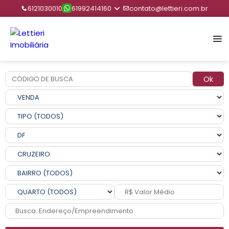
6121030010
61992414160
contato@lettieri.com.br
Ok