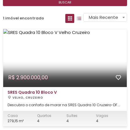
BUSCAR
Mais Recente
1 imóvel encontrado
R$ 2.900.000,00
SRES Quadra 10 Bloco V
VELHO, CRUZEIRO
Descubra o conforto de morar na SRES Quadra 10 Cruzeiro-DF.
Esta elegante casa de 279 m² oferece espaços amplos,
acabamento de qualidade e uma localização privilegiada,
Casa
Quartos
Suítes
Vagas
perfeita para quem busca praticidade e estilo para sua família.
279,15 m²
4
4
4
Ambientes internos que impressio