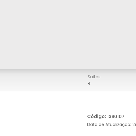
Suites
4
Código:
1360107
Data de Atualização:
2