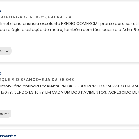
o
GUATINGA CENTRO-QUADRA C 4
ri Imobiliária anuncia excelente PREDIO COMERCIAL pronto para ser u
do relógio e estação de metro, também com fácil acesso a Adm. Reg
sporte publico e comercio local em geral. A Infraestrutura perfeita para a sua empresa. O imóvel possui; Pavimentos bem distribuídos, funcionais e
imatização, sendo o térreo amplo com recepção, banheiros, elevador
Órgãos públicos Escritórios corporativos Laboratórios
00 m²
o
RQUE RIO BRANCO-RUA DA BR 040
 Imobiliária anuncia Excelente PRÉDIO COMERCIAL LOCALIZADO EM VALPARAISO DE GOIÁS, EM FREN
150m², SENDO 1.340m² EM CADA UM DOS PAVIMENTOS, ACRESCIDO DE U
ESTACIONAMENTO COM 60 VAGAS. VALOR R$
 DE FUNCIONAMENTO Segunda a quinta-feira de 8h às 18h e sexta-feira de 8h às 1
ALUGUEL: 1. SEGURO FI
00 m²
amento