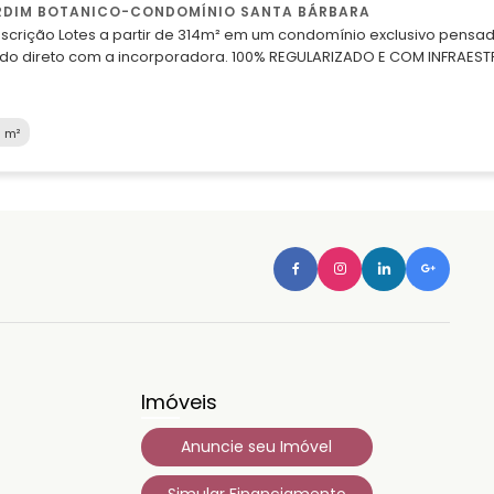
RDIM BOTANICO-CONDOMÍNIO SANTA BÁRBARA
do para quem deseja viver cercado pela natureza, conforto e segurança. Financiamento
corporadora. 100% REGULARIZADO E COM INFRAESTRUTURA CONCLUÍDA! Metragens entre 314m² e 580m². Confira alguns motivos para você
s Pinheiros Nature Home: * PARQUE PRIVATIVO EXCLUSIVO * SEGURANÇA 24 HORAS * CONDOMÍNIO 100% FECHADO * CONTROLE DE ACESSO COM
RIA * MONITORAMENTO POR CÂMERAS * MAIS DE 38.500m² DE ÁREAS VE
E ALTO PADRÃO *15 MINUTOS DA PONTE JK O Parque dos Pinheiros Nature Home foi desenvolvido para proporcionar uma experiência única de
0 m²
 unindo natureza, tranquilidade e qualidade de vida em uma das regiões que mais valorizam 
co, o empreendimento oferece fácil acesso à Ponte JK, além de proximida
ado da cidade fica do lado de fora, enquanto você desfruta de um
SITA E CONHEÇA DE PERTO ESSE NOVO CONCEITO DE MORAR! Garanta seu lote em um condomínio exclusivo e invista em qualidade de vida para sua
o de Registro de Imóveis
ília.
Imóveis
Anuncie seu Imóvel