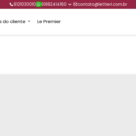
6121030010
61992414160
contato@lettieri.com.br
a do cliente
Le Premier