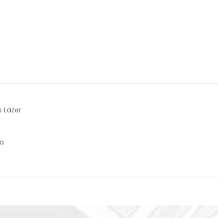
e Lazer
da