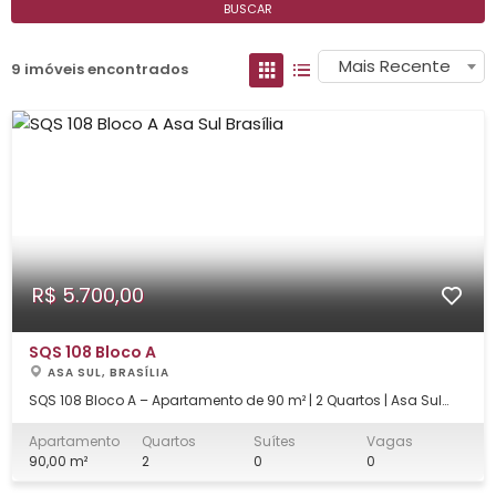
BUSCAR
Mais Recente
9 imóveis encontrados
R$ 5.700,00
SQS 108 Bloco A
ASA SUL, BRASÍLIA
SQS 108 Bloco A – Apartamento de 90 m² | 2 Quartos | Asa Sul
Este excelente apartamento reúne conforto, segurança,
funcionalidade e uma localização privilegiada. Situado em
Apartamento
Quartos
Suítes
Vagas
uma quadra arborizada, o imóvel está a poucos minutos da
90,00 m²
2
0
0
estação de metrô e cercado por uma co