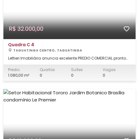
R$ 32.000,00
Quadra C 4
TAGUATINGA CENTRO, TAGUATINGA
Lettieri Imobiliária anuncia excelente PREDIO COMERCIAL pronto
para ser utilizado, em ótima localização em Taguatinga Centro,
150mt² aa praça do relógio e estação de metro, tambem com
Predio
Quartos
Suítes
Vagas
fácil acesso a Adm. Regional, Escolas, Faculdades,
1.080,00 m²
0
0
0
Supermercados, Restaurantes, Padari