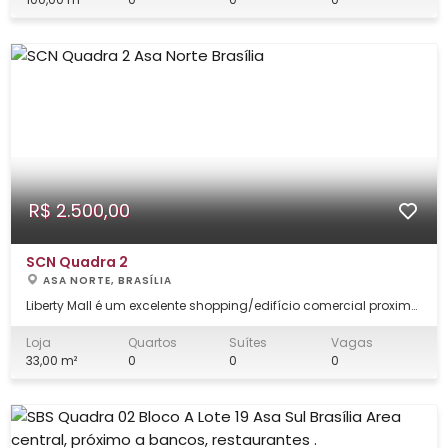
independente, gara
R$ 2.500,00
SCN Quadra 2
ASA NORTE, BRASÍLIA
Liberty Mall é um excelente shopping/edifício comercial proximo
a area central de Brasilia, com facil acesso a shopping, bancos
e restaurantes. Aluguel R$ 2.500,00 Condomínio R$ 525,00 -
Loja
Quartos
Suítes
Vagas
Sujeito a alteração pela administradora, sem aviso prévio.
33,00 m²
0
0
0
IPTU/TLP: R$ 452,8