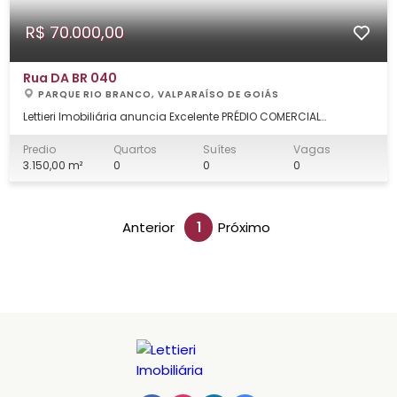
R$ 70.000,00
Rua DA BR 040
PARQUE RIO BRANCO, VALPARAÍSO DE GOIÁS
Lettieri Imobiliária anuncia Excelente PRÉDIO COMERCIAL
LOCALIZADO EM VALPARAISO DE GOIÁS, EM FRENTE À PASSARELA NA
MARGINAL BR 040. Ótima localização! PRÉDIO COM 3.150m²,
Predio
Quartos
Suítes
Vagas
SENDO 1.340m² EM CADA UM DOS PAVIMENTOS, ACRESCIDO DE UM
3.150,00 m²
0
0
0
MEZANINO DE 470m². DESSA ÁREA TOTA
Anterior
1
Próximo