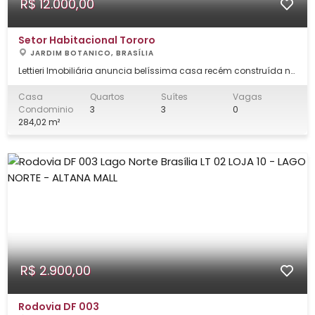
R$ 12.000,00
Setor Habitacional Tororo
JARDIM BOTANICO, BRASÍLIA
Lettieri Imobiliária anuncia belíssima casa recém construída no
melhor condomínio de Brasília, condomínio LE PREMIER! Recém-
construída, com 284,02m², 3 suítes (1 suíte Master), área de lazer
Casa
Quartos
Suítes
Vagas
com piscina, churrasqueira e área gourmet, esse pode ser o
Condominio
3
3
0
novo lar perfeito
284,02 m²
R$ 2.900,00
Rodovia DF 003