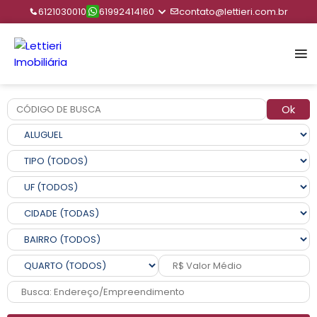
6121030010
61992414160
contato@lettieri.com.br
Ok