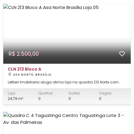
R$ 2.500,00
CLN 213 Bloco A
ASA NORTE, BRASÍLIA
Lettieri Imobiliaria aluga otima loja na quadra 213 Norte com
24,79m², Excelente oportunidade para o seu negócio em uma
das regiões mais valorizadas de Brasília! ? Condição especial:
Loja
Quartos
Suítes
Vagas
Oferecemos 30 dias de carência no aluguel para que o
24,79 m²
0
0
0
inquilino possa se adequar a