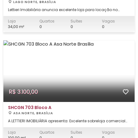
LAGO NORTE, BRASÍLIA
Lettieri Imobiliária anuncia excelente loja para locação no
Altana Mall - Colorado. Ótima localização! Área privativa:
34,00m². Valor R$ 2.900,00. ***SEGURO INCENDIO OBRIGATÓRIO A
Loja
Quartos
Suítes
Vagas
SER CONTRATADO NO INICIO DA LOCAÇÃO. FORMAS DE GARANTIA
34,00 m²
0
0
0
DE ALUGUEL: 1. SEGURO
R$ 3.100,00
SHCGN 703 Bloco A
ASA NORTE, BRASÍLIA
A LETTIERI IMOBILIÁRIA apresenta: Excelente sobreloja comercial
com aproximadamente 100 m², bem distribuída e pronta para
uso! O imóvel conta com: Ambiente dividido, ideal para
Loja
Quartos
Suítes
Vagas
diferentes tipos de negócio 2 banheiros Copa funcional Entrada
100,00 m²
0
0
0