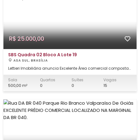
R$ 25.000,00
SBS Quadra 02 Bloco A Lote 19
ASA SUL, BRASÍLIA
Lettieri Imobiliária anuncia Excelente Área comercial composta
por 9 salas (Todas mobiliadas ) andar privativo, em predio
com elevadores, cameras de segurança, andar alto com vista
Sala
Quartos
Suítes
Vagas
ampla para Cidade. Otima localização no Setor Bancário Sul.
500,00 m²
0
0
15
Área privativa: 500m². V