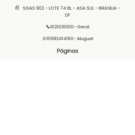
SGAS 902 - LOTE 74 BL - ASA SUL - BRASILIA -
DF
6121030010
- Geral
61992414160
- Aluguel
Páginas
Venda
Aluguel
Fale Conosco
Área do cliente
Le Premier
Imóveis