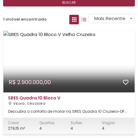
BUSCAR
Mais Recente
1 imóvel encontrado
R$ 2.900.000,00
SRES Quadra 10 Bloco V
VELHO, CRUZEIRO
Descubra o conforto de morar na SRES Quadra 10 Cruzeiro-DF.
Esta elegante casa de 279 m² oferece espaços amplos,
acabamento de qualidade e uma localização privilegiada,
Casa
Quartos
Suítes
Vagas
perfeita para quem busca praticidade e estilo para sua família.
279,15 m²
4
4
4
Ambientes internos que impressio