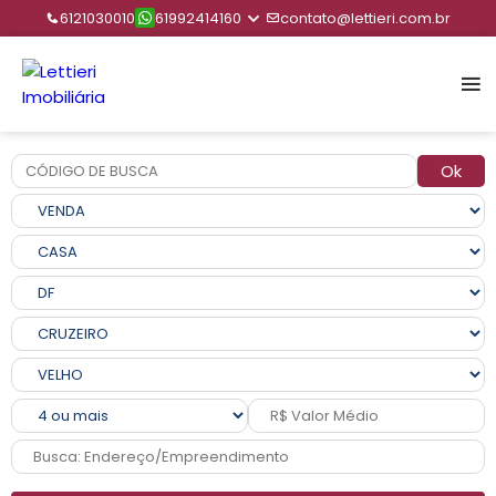
6121030010
61992414160
contato@lettieri.com.br
Ok