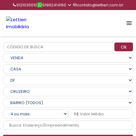
6121030010
61992414160
contato@lettieri.com.br
Ok