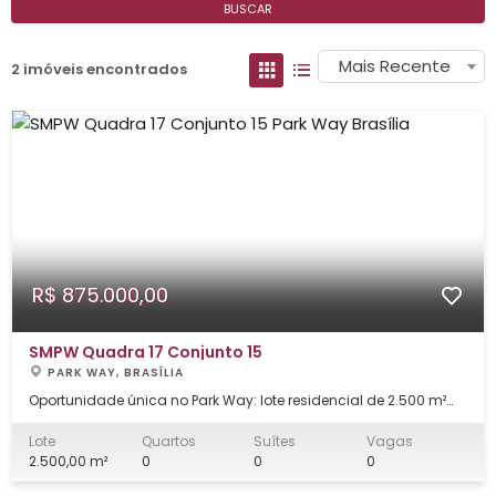
BUSCAR
Mais Recente
2 imóveis encontrados
R$ 875.000,00
SMPW Quadra 17 Conjunto 15
PARK WAY, BRASÍLIA
Oportunidade única no Park Way: lote residencial de 2.500 m²
em uma localização privilegiada na SMPW Quadra 17 Conjunto
15, com potencial para construções de alto padrão e amplo
Lote
Quartos
Suítes
Vagas
espaço para diferentes projetos. Excelente topografia,
2.500,00 m²
0
0
0
valorizando a visão e acessibilidad