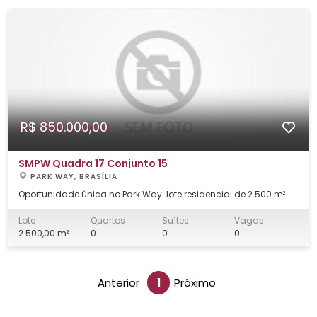
R$ 850.000,00
SMPW Quadra 17 Conjunto 15
PARK WAY, BRASÍLIA
Oportunidade única no Park Way: lote residencial de 2.500 m²
em uma localização privilegiada na SMPW Quadra 17 Conjunto
15, com potencial para construções de alto padrão e amplo
Lote
Quartos
Suítes
Vagas
espaço para diferentes projetos. Excelente topografia,
2.500,00 m²
0
0
0
valorizando a visão e acessibilidade,
Anterior
1
Próximo