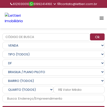
6121030010
61992414160
contato@lettieri.com.br
Ok