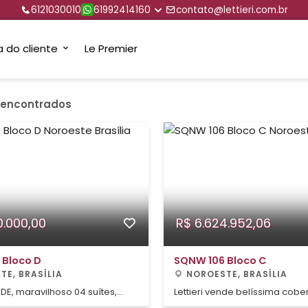
6121030010
61992414160
contato@lettieri.com.br
a do cliente
Le Premier
 encontrados
0.000,00
R$ 6.624.952,06
 Bloco D
SQNW 106 Bloco C
TE, BRASÍLIA
NOROESTE, BRASÍLIA
NDE, maravilhoso 04 suítes,
Lettieri vende belíssima cobe
itiva para o Parque Burle Marx,
localizado na SQNW 106, no S