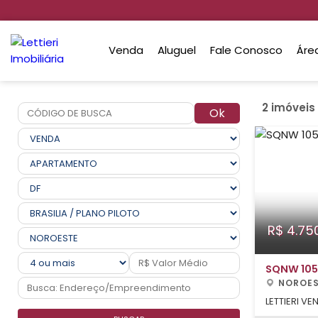
Venda
Aluguel
Fale Conosco
Áre
2 imóveis
Ok
R$ 4.75
SQNW 105
NOROES
LETTIERI VE
vista defin