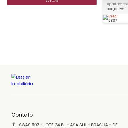
BUSCAR
Apartamen
Ennius Muniz Resi
300,00 m²
e Autentic
qualidade 
Creci:
9807
construtiv
tecnologias avanç
e
Contato
SGAS 902 - LOTE 74 BL - ASA SUL - BRASILIA - DF