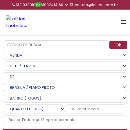
6121030010
61992414160
contato@lettieri.com.br
Ok