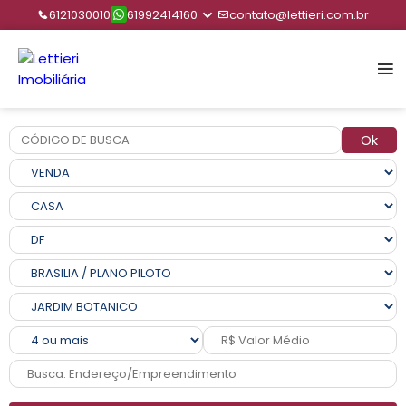
6121030010
61992414160
contato@lettieri.com.br
Ok