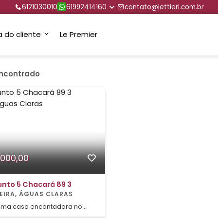
6121030010
61992414160
contato@lettieri.com.br
a do cliente
Le Premier
encontrado
.000,00
unto 5 Chacará 89 3
EIRA, ÁGUAS CLARAS
uma casa encantadora no
 Residencial Villa Toscana,