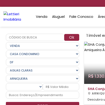
Venda
Aluguel
Fale Conosco
Áre
1 imóvel 
Ok
R$ 1.330
SHA Conj
ARNIQU
Descubra 
condomínio