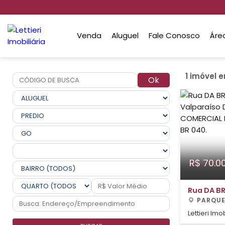
Venda
Aluguel
Fale Conosco
Áre
1 imóvel 
Ok
R$ 70.0
Rua DA B
PARQUE RIO BRANCO, VALPARAÍSO
DE GOIÁS
Lettieri Im
PRÉDIO CO