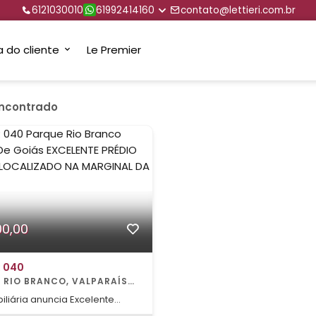
6121030010
61992414160
contato@lettieri.com.br
a do cliente
Le Premier
encontrado
00,00
R 040
obiliária anuncia Excelente
MERCIAL LOCALIZADO EM