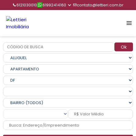
6121030010
61992414160
contato@lettieri.com.br
Ok