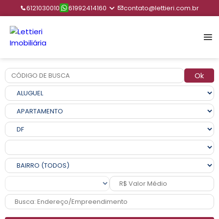
6121030010
61992414160
contato@lettieri.com.br
Ok