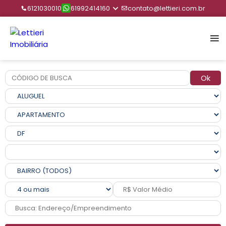
6121030010
61992414160
contato@lettieri.com.br
Ok