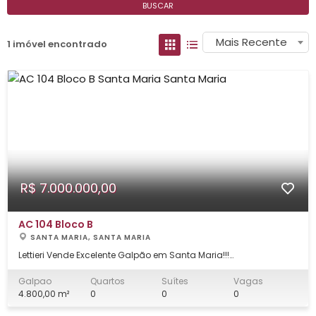
BUSCAR
Mais Recente
1 imóvel encontrado
R$ 7.000.000,00
AC 104 Bloco B
SANTA MARIA, SANTA MARIA
Lettieri Vende Excelente Galpão em Santa Maria!!!
INFRAESTRUTURA: - Galpão vazado 350 M² com pé direito de 6m;
- Galpão vazado de 100 M² com pé direito de 3m; - Vala de
Galpao
Quartos
Suítes
Vagas
Manutenção com 1,60 de profundidade e 15m de comprimento;
4.800,00 m²
0
0
0
- Almoxarifado com 25 M²; - Alo