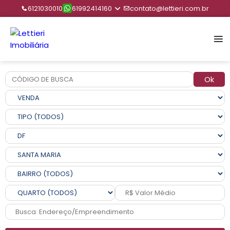
6121030010
61992414160
contato@lettieri.com.br
Ok